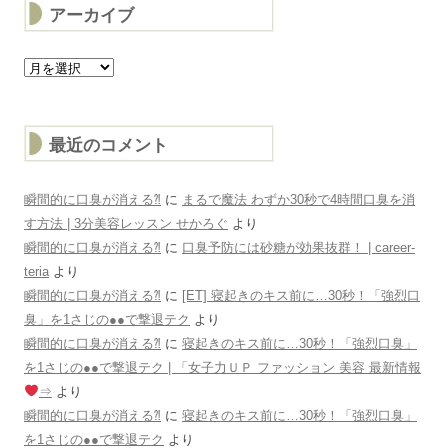
アーカイブ
ア
ー
カ
イ
ブ
最近のコメント
瞬間的に口臭が消える⁈
に
まるで魔法 わずか30秒で4時間口臭を消
す方法 | 3分美容レッスン せかろぐ
より
瞬間的に口臭が消える⁈
に
口臭予防には砂糖が効果抜群！ | career-
teria
より
瞬間的に口臭が消える⁈
に
[ET] 寝起きのキス前に…30秒！「強烈口
臭」を1さじの●●で撃退テク
より
瞬間的に口臭が消える⁈
に
寝起きのキス前に…30秒！「強烈口臭」
を1さじの●●で撃退テク | 「女子力ＵＰ ファッション 美容 最新情報
⇒
より
瞬間的に口臭が消える⁈
に
寝起きのキス前に…30秒！「強烈口臭」
を1さじの●●で撃退テク
より