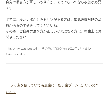
自分の磨き方が正しいやり方か、そうでないのなら改善が必要
です。
すでに、冷たい水がしみる症状がある方は、知覚過敏対処の治
療があるので受診してくださいね。
その際、ご自身の磨き方が正しいか気になる方は、衛生士にお
聞きください。
This entry was posted in
その他
,
ブログ
on
2016年3月7日
by
fujimotoshika
.
Post navigation
←
フッ素を使っていても虫歯に
硬い歯ブラシは、いいの？
→
なる？