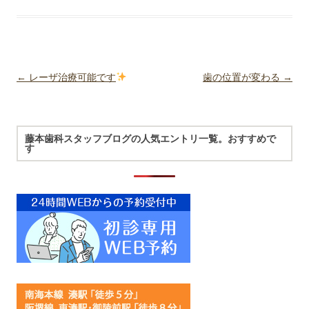
Post navigation
←
レーザ治療可能です
歯の位置が変わる
→
藤本歯科スタッフブログの人気エントリ一覧。おすすめで
す