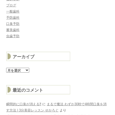
ブログ
一般歯科
予防歯科
口臭予防
審美歯科
虫歯予防
アーカイブ
ア
ー
カ
イ
ブ
最近のコメント
瞬間的に口臭が消える⁈
に
まるで魔法 わずか30秒で4時間口臭を消
す方法 | 3分美容レッスン せかろぐ
より