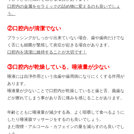
口腔内の金属をセラミックの詰め物に変えるのも良いでしょ
う。
②口腔内が清潔でない
ブラッシングがしっかり出来ていない場合、歯や歯肉だけでな
く舌にも細菌が繁殖して炎症が起きる場合があります。
口腔内を清潔に維持することが大切です！
③口腔内が乾燥している、唾液量が少ない
唾液には自浄作用という虫歯や歯周病になりにくくする作用が
あります。
唾液量が少ないことで口腔内が乾燥していると歯と舌、義歯な
どが擦れてしまう事があり舌に痛みを感じることがあります。
年齢とともに唾液量が減少する為、よく咀嚼して食べるように
したり唾液腺マッサージをするのも良いでしょう。
また喫煙・アルコール・カフェインの量を減らすのも良いでし
ょう。