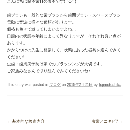
こんにちは藤本歯科の藤本です( ^ω^ )
歯ブラシも一般的な歯ブラシから歯間ブラシ・スペースブラシ
電動に音波に様々な種類があります。
価格も色々で迷ってしまいますよね…
口腔内の状態や年齢によって異なりますが、それぞれ良い点が
あります。
かかりつけの先生に相談して、状態にあった器具を選んでみて
ください!
虫歯・歯周病予防は家でのブラッシングが大切です。
ご家族みなさんで取り組んでみてくださいね♪
This entry was posted in
ブログ
on
2018年2月21日
by
fujimotoshika
.
Post navigation
←
基本的な検査内容
虫歯とニキビ⁉
→