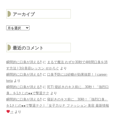
アーカイブ
ア
ー
カ
イ
ブ
最近のコメント
瞬間的に口臭が消える⁈
に
まるで魔法 わずか30秒で4時間口臭を消
す方法 | 3分美容レッスン せかろぐ
より
瞬間的に口臭が消える⁈
に
口臭予防には砂糖が効果抜群！ | career-
teria
より
瞬間的に口臭が消える⁈
に
[ET] 寝起きのキス前に…30秒！「強烈口
臭」を1さじの●●で撃退テク
より
瞬間的に口臭が消える⁈
に
寝起きのキス前に…30秒！「強烈口臭」
を1さじの●●で撃退テク | 「女子力ＵＰ ファッション 美容 最新情報
⇒
より