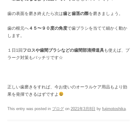
歯の表面を磨き終えたら次は
歯と歯茎の際
を磨きましょう。
歯の根元へ
４５〜９０度の角度
で歯ブラシを当てて細かく動か
します。
１日1回
フロスや歯間ブラシなどの歯間部清掃道具
も使えば、プ
ラーク対策もバッチリです☆
正しい歯磨きをすれば、今お使いのオーラルケア用品もより効
果を発揮できるはずですよ
This entry was posted in
ブログ
on
2021年3月8日
by
fujimotoshika
.