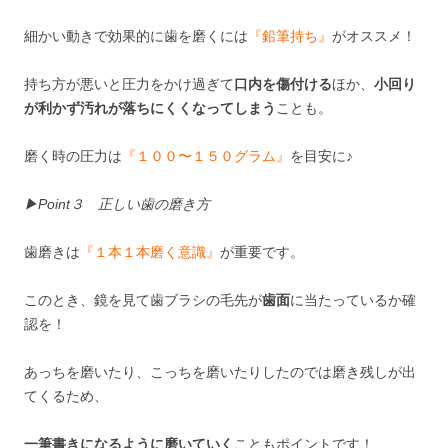
細かい動きで効果的に歯を磨くには
『鉛筆持ち』
がオススメ！
持ち方が悪いと圧力をかけ過ぎて
口内を傷付ける
ほか、
小回り
が利かず汚れが落ちにくくなってしまう
ことも。
磨く時の圧力は
『１００〜１５０グラム』
を目安に♪
▶︎Point３ 正しい歯の磨き方
歯磨きは
『１本１本磨く意識』
が重要です。
このとき、鏡を見て歯ブラシの毛先が
歯面
に当たっているか確
認を！
あっちを磨いたり、こっちを磨いたりしたのでは磨き残しが出
てくるため、
一筆
書きになるように磨いていく
こともポイントです！