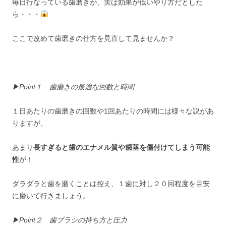
毎日行なっている歯磨きが、実は効果が低いやり方だとした
ら・・・
ここで改めて歯磨きの仕方を見直して見ませんか？
▶︎Point１ 歯磨きの最適な回数と時間
１日あたりの歯磨きの回数や1回あたりの時間には様々な説があ
りますが、
あまり
長すぎると歯のエナメル質や歯茎を傷付けてしまう可能
性
が！
ダラダラと歯を磨くことは控え、１歯に対し２０回程度を目安
に磨いて行きましょう。
▶︎Point２ 歯ブラシの持ち方と圧力