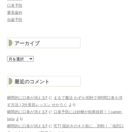
口臭予防
審美歯科
虫歯予防
アーカイブ
ア
ー
カ
イ
ブ
最近のコメント
瞬間的に口臭が消える⁈
に
まるで魔法 わずか30秒で4時間口臭を消
す方法 | 3分美容レッスン せかろぐ
より
瞬間的に口臭が消える⁈
に
口臭予防には砂糖が効果抜群！ | career-
teria
より
瞬間的に口臭が消える⁈
に
[ET] 寝起きのキス前に…30秒！「強烈口