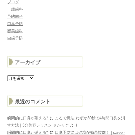
ブログ
一般歯科
予防歯科
口臭予防
審美歯科
虫歯予防
アーカイブ
ア
ー
カ
イ
ブ
最近のコメント
瞬間的に口臭が消える⁈
に
まるで魔法 わずか30秒で4時間口臭を消
す方法 | 3分美容レッスン せかろぐ
より
瞬間的に口臭が消える⁈
に
口臭予防には砂糖が効果抜群！ | career-