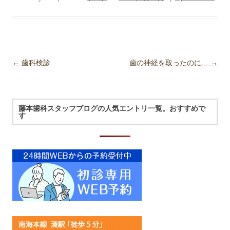
Post navigation
←
歯科検診
歯の神経を取ったのに…
→
藤本歯科スタッフブログの人気エントリ一覧。おすすめで
す