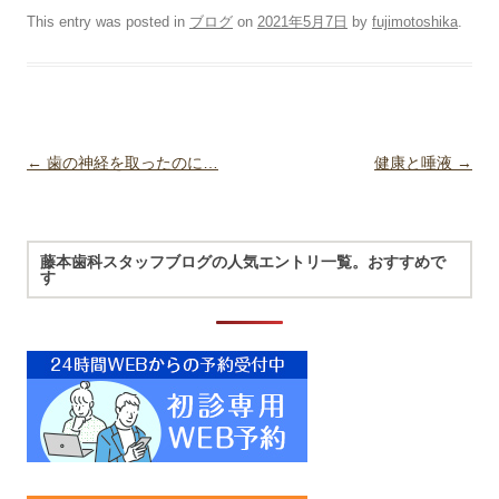
This entry was posted in
ブログ
on
2021年5月7日
by
fujimotoshika
.
Post navigation
←
歯の神経を取ったのに…
健康と唾液
→
藤本歯科スタッフブログの人気エントリ一覧。おすすめで
す