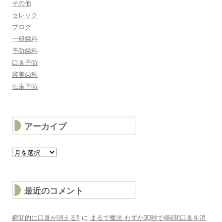
その他
セレック
ブログ
一般歯科
予防歯科
口臭予防
審美歯科
虫歯予防
アーカイブ
ア
ー
カ
イ
ブ
最近のコメント
瞬間的に口臭が消える⁈
に
まるで魔法 わずか30秒で4時間口臭を消