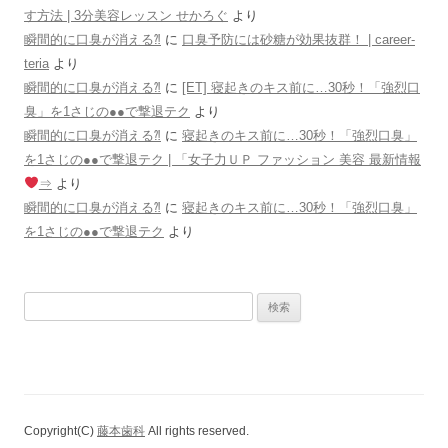
す方法 | 3分美容レッスン せかろぐ
より
瞬間的に口臭が消える⁈
に
口臭予防には砂糖が効果抜群！ | career-
teria
より
瞬間的に口臭が消える⁈
に
[ET] 寝起きのキス前に…30秒！「強烈口
臭」を1さじの●●で撃退テク
より
瞬間的に口臭が消える⁈
に
寝起きのキス前に…30秒！「強烈口臭」
を1さじの●●で撃退テク | 「女子力ＵＰ ファッション 美容 最新情報
⇒
より
瞬間的に口臭が消える⁈
に
寝起きのキス前に…30秒！「強烈口臭」
を1さじの●●で撃退テク
より
検
索:
Copyright(C)
藤本歯科
All rights reserved.