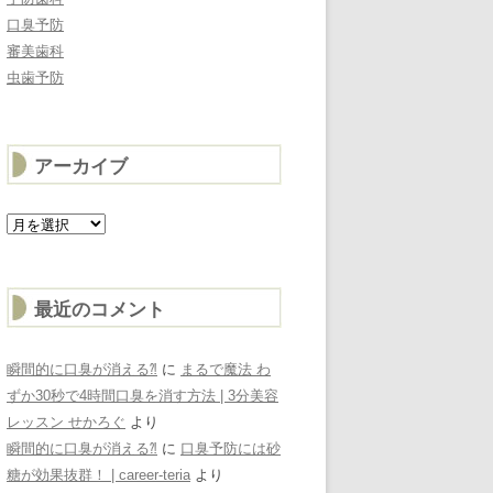
口臭予防
審美歯科
虫歯予防
アーカイブ
ア
ー
カ
イ
ブ
最近のコメント
瞬間的に口臭が消える⁈
に
まるで魔法 わ
ずか30秒で4時間口臭を消す方法 | 3分美容
レッスン せかろぐ
より
瞬間的に口臭が消える⁈
に
口臭予防には砂
糖が効果抜群！ | career-teria
より