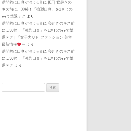
瞬間的に口臭が消える⁈
に
[ET] 寝起きの
キス前に…30秒！「強烈口臭」を1さじの
●●で撃退テク
より
瞬間的に口臭が消える⁈
に
寝起きのキス前
に…30秒！「強烈口臭」を1さじの●●で撃
退テク | 「女子力ＵＰ ファッション 美容
最新情報
⇒
より
瞬間的に口臭が消える⁈
に
寝起きのキス前
に…30秒！「強烈口臭」を1さじの●●で撃
退テク
より
検
索: