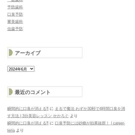
予防歯科
口臭予防
審美歯科
虫歯予防
アーカイブ
ア
ー
カ
イ
ブ
最近のコメント
瞬間的に口臭が消える⁈
に
まるで魔法 わずか30秒で4時間口臭を消
す方法 | 3分美容レッスン せかろぐ
より
瞬間的に口臭が消える⁈
に
口臭予防には砂糖が効果抜群！ | career-
teria
より