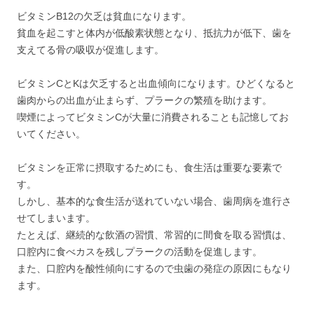
ビタミンB12の欠乏は貧血になります。
貧血を起こすと体内が低酸素状態となり、抵抗力が低下、歯を
支えてる骨の吸収が促進します。
ビタミンCとKは欠乏すると出血傾向になります。ひどくなると
歯肉からの出血が止まらず、プラークの繁殖を助けます。
喫煙によってビタミンCが大量に消費されることも記憶してお
いてください。
ビタミンを正常に摂取するためにも、食生活は重要な要素で
す。
しかし、基本的な食生活が送れていない場合、歯周病を進行さ
せてしまいます。
たとえば、継続的な飲酒の習慣、常習的に間食を取る習慣は、
口腔内に食べカスを残しプラークの活動を促進します。
また、口腔内を酸性傾向にするので虫歯の発症の原因にもなり
ます。