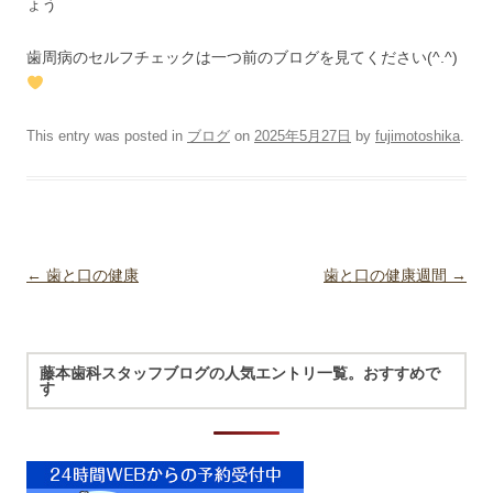
ょう
歯周病のセルフチェックは一つ前のブログを見てください(^.^)
This entry was posted in
ブログ
on
2025年5月27日
by
fujimotoshika
.
Post navigation
←
歯と口の健康
歯と口の健康週間
→
藤本歯科スタッフブログの人気エントリ一覧。おすすめで
す