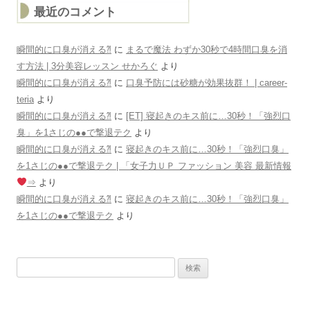
最近のコメント
瞬間的に口臭が消える⁈
に
まるで魔法 わずか30秒で4時間口臭を消
す方法 | 3分美容レッスン せかろぐ
より
瞬間的に口臭が消える⁈
に
口臭予防には砂糖が効果抜群！ | career-
teria
より
瞬間的に口臭が消える⁈
に
[ET] 寝起きのキス前に…30秒！「強烈口
臭」を1さじの●●で撃退テク
より
瞬間的に口臭が消える⁈
に
寝起きのキス前に…30秒！「強烈口臭」
を1さじの●●で撃退テク | 「女子力ＵＰ ファッション 美容 最新情報
⇒
より
瞬間的に口臭が消える⁈
に
寝起きのキス前に…30秒！「強烈口臭」
を1さじの●●で撃退テク
より
検
索: