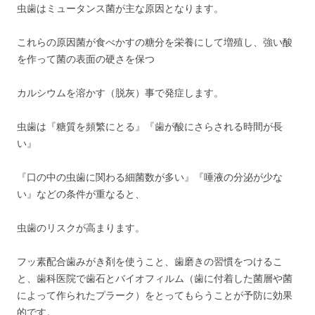
虫歯はミュータンス菌が主な原因となります。
これらの原因菌が食べかすの糖分を栄養にして増殖し、強い酸
を作って菌の表面の硬さを保つ
カルシウムを溶かす（脱灰）事で発症します。
虫歯は『糖質を頻繁にとる』『歯が酸にさらされる時間が長
い』
『口の中の虫歯に関わる細菌数が多い』『唾液の分泌が少な
い』などの条件が重なると、
虫歯のリスクが高まります。
フッ素配合歯みがき剤を使うこと、歯磨きの習慣をつけるこ
と、歯科医院で歯石とバイオフィルム（歯に付着した菌層や菌
によって作られたプラーク）をとってもらうことが予防に効果
的です。