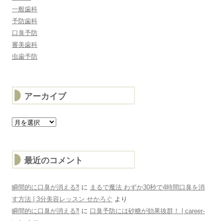
一般歯科
予防歯科
口臭予防
審美歯科
虫歯予防
アーカイブ
ア
ー
カ
イ
ブ
最近のコメント
瞬間的に口臭が消える⁈
に
まるで魔法 わずか30秒で4時間口臭を消
す方法 | 3分美容レッスン せかろぐ
より
瞬間的に口臭が消える⁈
に
口臭予防には砂糖が効果抜群！ | career-