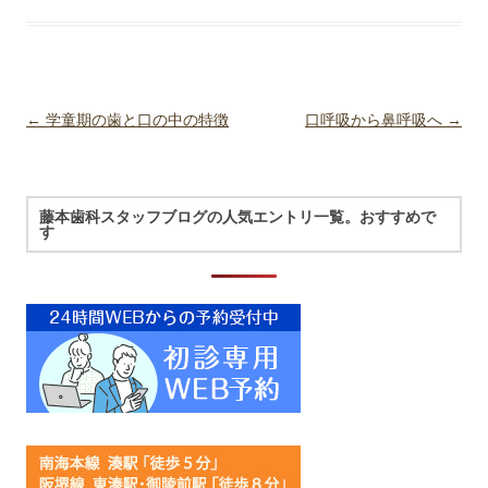
Post navigation
←
学童期の歯と口の中の特徴
口呼吸から鼻呼吸へ
→
藤本歯科スタッフブログの人気エントリ一覧。おすすめで
す