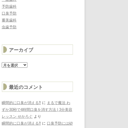
予防歯科
口臭予防
審美歯科
虫歯予防
アーカイブ
ア
ー
カ
イ
ブ
最近のコメント
瞬間的に口臭が消える⁈
に
まるで魔法 わ
ずか30秒で4時間口臭を消す方法 | 3分美容
レッスン せかろぐ
より
瞬間的に口臭が消える⁈
に
口臭予防には砂