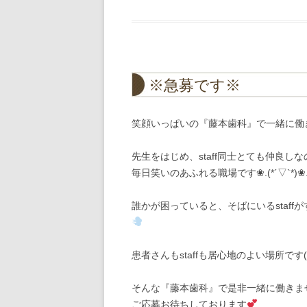
※急募です※
笑顔いっぱいの『藤本歯科』で一緒に働きませ
先生をはじめ、staff同士とても仲良しな
毎日笑いのあふれる職場です❀.(*´▽`*)❀
誰かが困っていると、そばにいるstaff
患者さんもstaffも居心地のよい場所です(*˘
そんな『藤本歯科』で是非一緒に働きま
ご応募お待ちしております