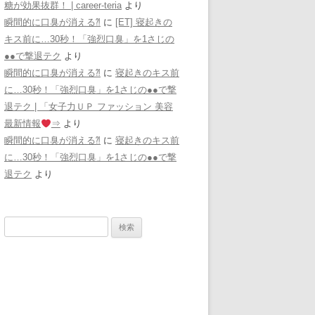
糖が効果抜群！ | career-teria
より
瞬間的に口臭が消える⁈
に
[ET] 寝起きの
キス前に…30秒！「強烈口臭」を1さじの
●●で撃退テク
より
瞬間的に口臭が消える⁈
に
寝起きのキス前
に…30秒！「強烈口臭」を1さじの●●で撃
退テク | 「女子力ＵＰ ファッション 美容
最新情報
⇒
より
瞬間的に口臭が消える⁈
に
寝起きのキス前
に…30秒！「強烈口臭」を1さじの●●で撃
退テク
より
検
索: