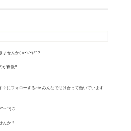
んか( ๑•▽•)۶”？
のが自慢‼
.
がすぐにフォローするetc.みんなで助け合って働いています
︶˘*)♡
せんか？