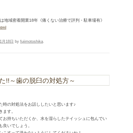
科は地域密着開業18年《痛くない治療で評判・駐車場有》
html
11月18日
by
fujimotoshika
.
た!!～歯の脱臼の対処方～
）
た時の対処法をお話ししたいと思います♪
きます。
てお持ちいただくか、水を湿らしたテイッシュに包んでい
も良いでしょう。
シこすって洗わないようにしてくださいね！