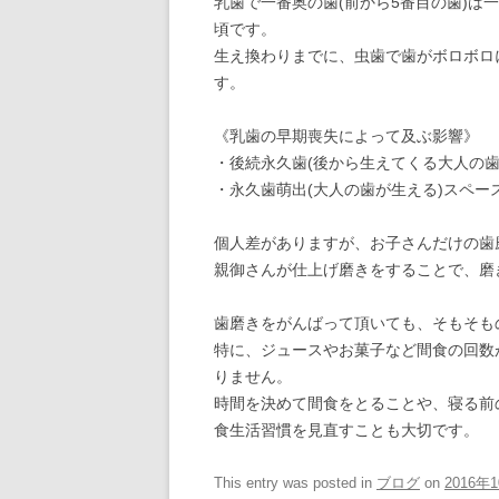
乳歯で一番奥の歯(前から5番目の歯)は
頃です。
生え換わりまでに、虫歯で歯がボロボロ
す。
《乳歯の早期喪失によって及ぶ影響》
・後続永久歯(後から生えてくる大人の歯
・永久歯萌出(大人の歯が生える)スペー
個人差がありますが、お子さんだけの歯
親御さんが仕上げ磨きをすることで、磨
歯磨きをがんばって頂いても、そもそも
特に、ジュースやお菓子など間食の回数
りません。
時間を決めて間食をとることや、寝る前
食生活習慣を見直すことも大切です。
This entry was posted in
ブログ
on
2016年