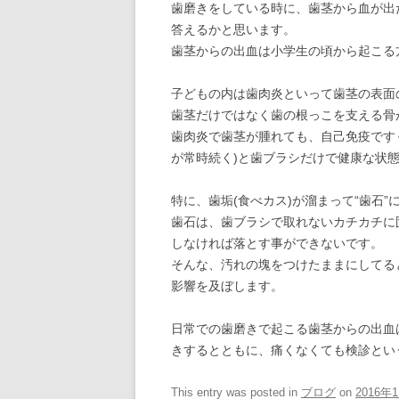
歯磨きをしている時に、歯茎から血が出
答えるかと思います。
歯茎からの出血は小学生の頃から起こる
子どもの内は歯肉炎といって歯茎の表面
歯茎だけではなく歯の根っこを支える骨
歯肉炎で歯茎が腫れても、自己免疫です
が常時続く)と歯ブラシだけで健康な状
特に、歯垢(食べカス)が溜まって“歯石
歯石は、歯ブラシで取れないカチカチに
しなければ落とす事ができないです。
そんな、汚れの塊をつけたままにしてる
影響を及ぼします。
日常での歯磨きで起こる歯茎からの出血
きするとともに、痛くなくても検診とい
This entry was posted in
ブログ
on
2016年