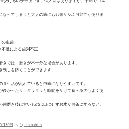
一番抜けるのが最後です。個人差はありますが、平均で11歳
になってしまうと大人の歯にも影響が及ぶ可能性がありま
)の虫歯
ス不足による歯列不正
磨きでは、磨きが不十分な場合があります。
き残しを防ぐことができます。
の食生活が乱れていると虫歯になりやすいです。
が多かったり、ダラダラと時間をかけて食べるのもよくあ
の歯磨き後は甘いものは口にせずお水かお茶にするなど、
10月30日
by
fujimotoshika
.