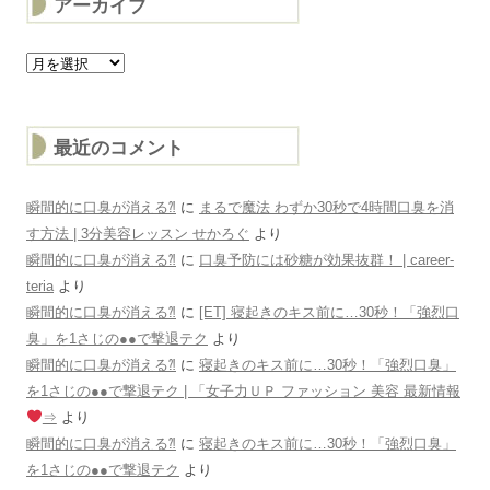
アーカイブ
ア
ー
カ
イ
ブ
最近のコメント
瞬間的に口臭が消える⁈
に
まるで魔法 わずか30秒で4時間口臭を消
す方法 | 3分美容レッスン せかろぐ
より
瞬間的に口臭が消える⁈
に
口臭予防には砂糖が効果抜群！ | career-
teria
より
瞬間的に口臭が消える⁈
に
[ET] 寝起きのキス前に…30秒！「強烈口
臭」を1さじの●●で撃退テク
より
瞬間的に口臭が消える⁈
に
寝起きのキス前に…30秒！「強烈口臭」
を1さじの●●で撃退テク | 「女子力ＵＰ ファッション 美容 最新情報
⇒
より
瞬間的に口臭が消える⁈
に
寝起きのキス前に…30秒！「強烈口臭」
を1さじの●●で撃退テク
より