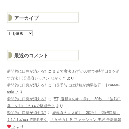
アーカイブ
ア
ー
カ
イ
ブ
最近のコメント
瞬間的に口臭が消える⁈
に
まるで魔法 わずか30秒で4時間口臭を消
す方法 | 3分美容レッスン せかろぐ
より
瞬間的に口臭が消える⁈
に
口臭予防には砂糖が効果抜群！ | career-
teria
より
瞬間的に口臭が消える⁈
に
[ET] 寝起きのキス前に…30秒！「強烈口
臭」を1さじの●●で撃退テク
より
瞬間的に口臭が消える⁈
に
寝起きのキス前に…30秒！「強烈口臭」
を1さじの●●で撃退テク | 「女子力ＵＰ ファッション 美容 最新情報
⇒
より