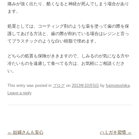
痛みが強く出たり、酷くなると神経が死んでしまう場合があり
ます。
処置としては、コーティング剤のような薬を塗って歯の際を保
護してあげる方法と、歯の際が削れている場合はレジンと言っ
てプラスチックのような白い樹脂で埋めます。
どちらの処置も保険がききますので、しみるのが気になる方や
冷たいものを遠慮して食べてる方は、お気軽にご相談くださ
い。
This entry was posted in
ブログ
on
2013年10月5日
by
fujimotoshika
.
Leave a reply
Post navigation
←
妊婦さんも安心
ハミガキ習慣
→