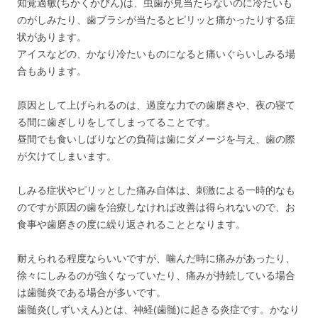
知覚過敏(ちかくかびん)は、虫歯が見当たらないのに冷たいも
のがしみたり、歯ブラシが当たるとピリッと痛かったりする症
状があります。
アイスなどの、かなり冷たいものになると痛いぐらいしみる場
合もあります。
原因として上げられるのは、過度な力での歯磨きや、夜の寝て
る間に歯ぎしりをしてしまってることです。
昼間でも食いしばりなどの負荷は歯にダメージを与え、歯の際
が欠けてしまいます。
しみる症状やピリッとした痛み自体は、刺激による一時的なも
のですが原因の歯を治療しなければ改善は得られないので、お
食事や歯磨きの度に繰り返されることとなります。
耐えられる程度ならいいですが、噛んだ時に痛みがあったり、
徐々にしみるのが強くなっていたり、痛みが持続している場合
は歯髄炎である場合が多いです。
歯髄炎(しずいえん)とは、神経(歯髄)に起きる炎症です。かなり