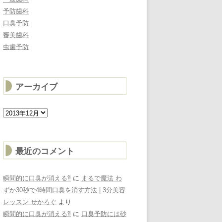
予防歯科
口臭予防
審美歯科
虫歯予防
アーカイブ
ア
ー
カ
イ
ブ
最近のコメント
瞬間的に口臭が消える⁈
に
まるで魔法 わ
ずか30秒で4時間口臭を消す方法 | 3分美容
レッスン せかろぐ
より
瞬間的に口臭が消える⁈
に
口臭予防には砂