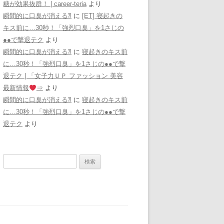
糖が効果抜群！ | career-teria
より
瞬間的に口臭が消える⁈
に
[ET] 寝起きの
キス前に…30秒！「強烈口臭」を1さじの
●●で撃退テク
より
瞬間的に口臭が消える⁈
に
寝起きのキス前
に…30秒！「強烈口臭」を1さじの●●で撃
退テク | 「女子力ＵＰ ファッション 美容
最新情報
⇒
より
瞬間的に口臭が消える⁈
に
寝起きのキス前
に…30秒！「強烈口臭」を1さじの●●で撃
退テク
より
検
索: