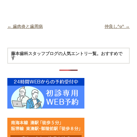
Post navigation
←
歯肉炎と歯周病
仲良し^o^
→
藤本歯科スタッフブログの人気エントリ一覧。おすすめで
す