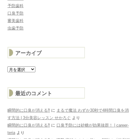
予防歯科
口臭予防
審美歯科
虫歯予防
アーカイブ
ア
ー
カ
イ
ブ
最近のコメント
瞬間的に口臭が消える⁈
に
まるで魔法 わずか30秒で4時間口臭を消
す方法 | 3分美容レッスン せかろぐ
より
瞬間的に口臭が消える⁈
に
口臭予防には砂糖が効果抜群！ | career-
teria
より