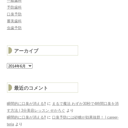
一般歯科
予防歯科
口臭予防
審美歯科
虫歯予防
アーカイブ
ア
ー
カ
イ
ブ
最近のコメント
瞬間的に口臭が消える⁈
に
まるで魔法 わずか30秒で4時間口臭を消
す方法 | 3分美容レッスン せかろぐ
より
瞬間的に口臭が消える⁈
に
口臭予防には砂糖が効果抜群！ | career-
teria
より