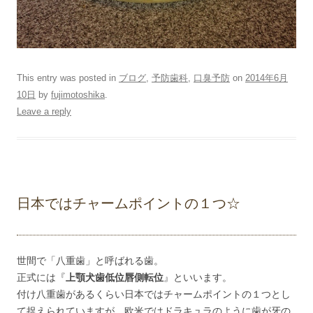
This entry was posted in
ブログ
,
予防歯科
,
口臭予防
on
2014年6月
10日
by
fujimotoshika
.
Leave a reply
日本ではチャームポイントの１つ☆
世間で「八重歯」と呼ばれる歯。
正式には『
上顎犬歯低位唇側転位
』といいます。
付け八重歯があるくらい日本ではチャームポイントの１つとし
て捉えられていますが、欧米ではドラキュラのように歯が牙の