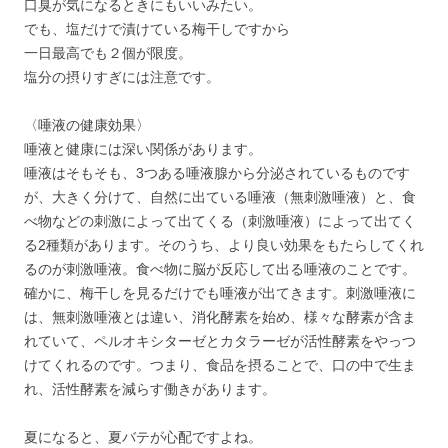
口臭が気になるときにもいいみたい。
でも、塩だけで漬けている梅干しですから
一日最高でも２個が限度。
塩分の摂りすぎには注意です。
〈唾液の健康効果〉
唾液と健康には深い関係があります。
唾液はそもそも、3つある唾液腺から分泌されているものです
が、大きく分けて、自然に出ている唾液（無刺激唾液）と、食
べ物などの刺激によって出てくる（刺激唾液）によって出てく
る2種類があります。そのうち、より良い効果をもたらしてくれ
るのが刺激唾液。食べ物に脳が反応して出る唾液のことです。
確かに、梅干しを見るだけでも唾液が出てきます。刺激唾液に
は、無刺激唾液とは違い、消化酵素を始め、様々な酵素が含ま
れていて、ペルオキシターゼとカタラーゼが活性酵素をやっつ
けてくれるのです。つまり、食品を摂ることで、口の中で生ま
れ、活性酵素を減らす働きがあります。
夏になると、夏バテが心配ですよね。