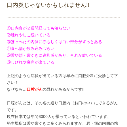
口内炎じゃないかもしれません!!
①口内炎が２週間経っても治らない
②腫れやしこ続いている
③ほっぺたの内側に赤もしくは白い部分がずっとある
④食べ物が飲み込みづらい
⑤舌や頬・歯ぐきに違和感があり、それが続いている
⑥しびれや麻痺が出ている
上記のような症状が出ている方は早めに口腔外科に受診して下
さい！
なぜなら…
口腔がん
の恐れがあるからです!!!
口腔がんとは、その名の通り口腔内（お口の中）にできるがん
です。
現在日本では年間6000人が罹っているといわれています。
発生場所は
舌や歯ぐきに多くみられますが、唇・頬の内側の粘