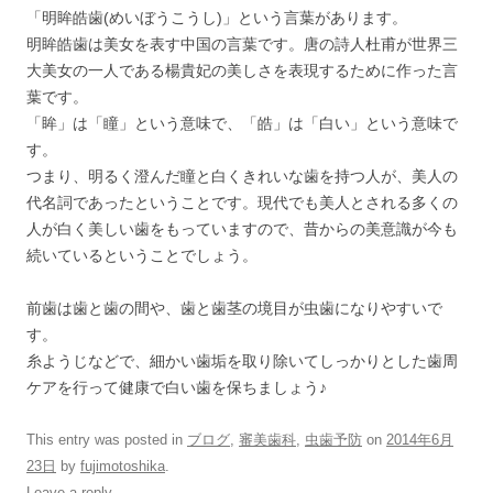
「明眸皓歯(めいぼうこうし)」という言葉があります。
明眸皓歯は美女を表す中国の言葉です。唐の詩人杜甫が世界三
大美女の一人である楊貴妃の美しさを表現するために作った言
葉です。
「眸」は「瞳」という意味で、「皓」は「白い」という意味で
す。
つまり、明るく澄んだ瞳と白くきれいな歯を持つ人が、美人の
代名詞であったということです。現代でも美人とされる多くの
人が白く美しい歯をもっていますので、昔からの美意識が今も
続いているということでしょう。
前歯は歯と歯の間や、歯と歯茎の境目が虫歯になりやすいで
す。
糸ようじなどで、細かい歯垢を取り除いてしっかりとした歯周
ケアを行って健康で白い歯を保ちましょう♪
This entry was posted in
ブログ
,
審美歯科
,
虫歯予防
on
2014年6月
23日
by
fujimotoshika
.
Leave a reply