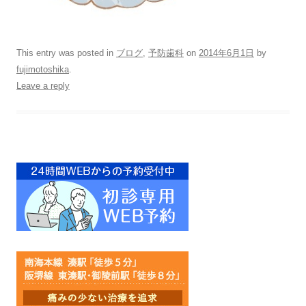
This entry was posted in
ブログ
,
予防歯科
on
2014年6月1日
by
fujimotoshika
.
Leave a reply