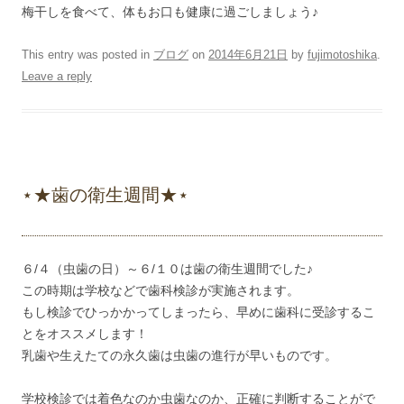
梅干しを食べて、体もお口も健康に過ごしましょう♪
This entry was posted in
ブログ
on
2014年6月21日
by
fujimotoshika
.
Leave a reply
⋆★歯の衛生週間★⋆
６/４（虫歯の日）～６/１０は歯の衛生週間でした♪
この時期は学校などで歯科検診が実施されます。
もし検診でひっかかってしまったら、早めに歯科に受診するこ
とをオススメします！
乳歯や生えたての永久歯は虫歯の進行が早いものです。
学校検診では着色なのか虫歯なのか、正確に判断することがで