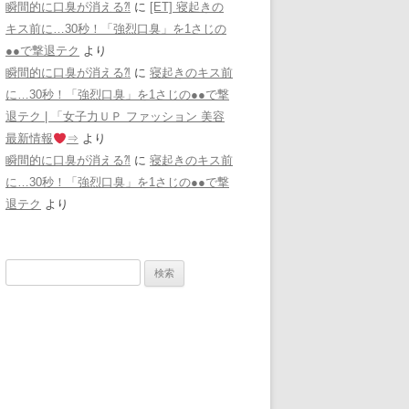
瞬間的に口臭が消える⁈
に
[ET] 寝起きの
キス前に…30秒！「強烈口臭」を1さじの
●●で撃退テク
より
瞬間的に口臭が消える⁈
に
寝起きのキス前
に…30秒！「強烈口臭」を1さじの●●で撃
退テク | 「女子力ＵＰ ファッション 美容
最新情報
⇒
より
瞬間的に口臭が消える⁈
に
寝起きのキス前
に…30秒！「強烈口臭」を1さじの●●で撃
退テク
より
検
索: