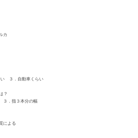
ルカ
らい ３．自動車くらい
は？
 ３．指３本分の幅
質による