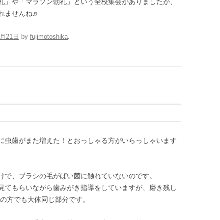
礼」や「マラソン朝礼」という全校集会がありましたが、
れませんね♬
7月21日
by
fujimotoshika
.
に虫歯がまた増えた！とおっしゃる方がいらっしゃいます
けで、ブラシの毛がばい菌に触れていないのです。
見てもらいながら歯みがき指導をしていますが、磨き残し
きの方でも大体同じ部分です。