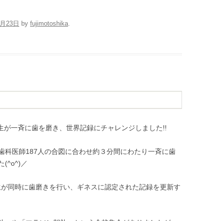
7月23日
by
fujimotoshika
.
小学生が一斉に歯を磨き、世界記録にチャレンジしました!!
歯科医師187人の合図に合わせ約３分間にわたり一斉に歯
^o^)／
小学生が同時に歯磨きを行い、ギネスに認定された記録を更新す