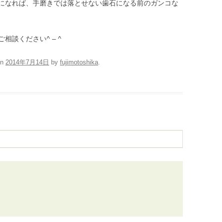
になれば、手磨きでは落とせない歯石になる前のガンコな
談ください^ – ^
n
2014年7月14日
by
fujimotoshika
.