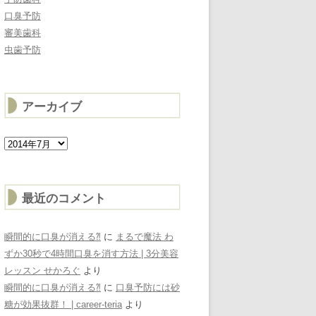
口臭予防
審美歯科
虫歯予防
アーカイブ
ア
ー
カ
イ
ブ
最近のコメント
瞬間的に口臭が消える⁈
に
まるで魔法 わ
ずか30秒で4時間口臭を消す方法 | 3分美容
レッスン せかろぐ
より
瞬間的に口臭が消える⁈
に
口臭予防には砂
糖が効果抜群！ | career-teria
より