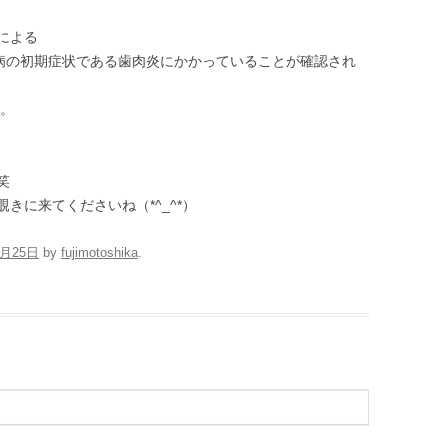
による
周病の初期症状である歯肉炎にかかっていることが確認され
す。
笑
きに来てくださいね（*^_^*）
7月25日
by
fujimotoshika
.