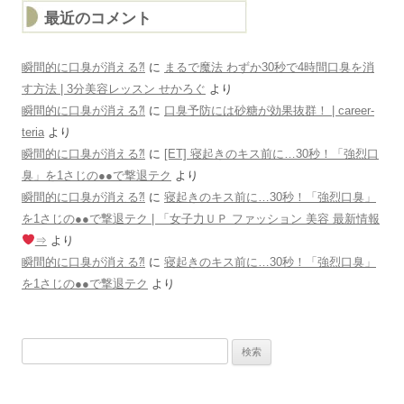
最近のコメント
瞬間的に口臭が消える⁈
に
まるで魔法 わずか30秒で4時間口臭を消
す方法 | 3分美容レッスン せかろぐ
より
瞬間的に口臭が消える⁈
に
口臭予防には砂糖が効果抜群！ | career-
teria
より
瞬間的に口臭が消える⁈
に
[ET] 寝起きのキス前に…30秒！「強烈口
臭」を1さじの●●で撃退テク
より
瞬間的に口臭が消える⁈
に
寝起きのキス前に…30秒！「強烈口臭」
を1さじの●●で撃退テク | 「女子力ＵＰ ファッション 美容 最新情報
⇒
より
瞬間的に口臭が消える⁈
に
寝起きのキス前に…30秒！「強烈口臭」
を1さじの●●で撃退テク
より
検
索: