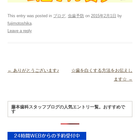
This entry was posted in
ブログ
,
虫歯予防
on
2015年2月1日
by
fujimotoshika
.
Leave a reply
Post navigation
←
ありがとうございます♪
☆歯を白くする方法をお伝えし
ます☆
→
藤本歯科スタッフブログの人気エントリ一覧。おすすめで
す