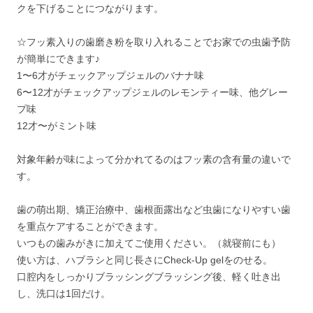
クを下げることにつながります。
☆フッ素入りの歯磨き粉を取り入れることでお家での虫歯予防
が簡単にできます♪
1〜6才がチェックアップジェルのバナナ味
6〜12才がチェックアップジェルのレモンティー味、他グレー
プ味
12才〜がミント味
対象年齢が味によって分かれてるのはフッ素の含有量の違いで
す。
歯の萌出期、矯正治療中、歯根面露出など虫歯になりやすい歯
を重点ケアすることができます。
いつもの歯みがきに加えてご使用ください。（就寝前にも）
使い方は、ハブラシと同じ長さにCheck-Up gelをのせる。
口腔内をしっかりブラッシングブラッシング後、軽く吐き出
し、洗口は1回だけ。