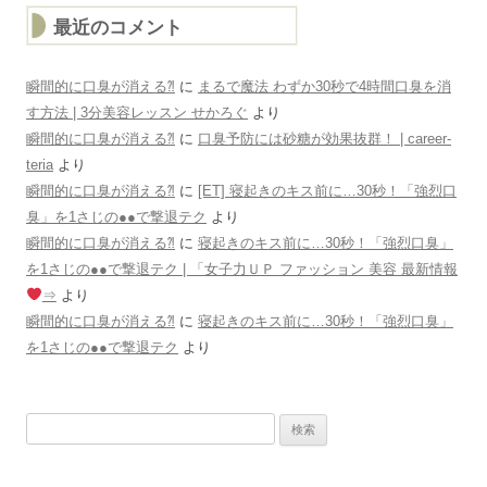
最近のコメント
瞬間的に口臭が消える⁈
に
まるで魔法 わずか30秒で4時間口臭を消
す方法 | 3分美容レッスン せかろぐ
より
瞬間的に口臭が消える⁈
に
口臭予防には砂糖が効果抜群！ | career-
teria
より
瞬間的に口臭が消える⁈
に
[ET] 寝起きのキス前に…30秒！「強烈口
臭」を1さじの●●で撃退テク
より
瞬間的に口臭が消える⁈
に
寝起きのキス前に…30秒！「強烈口臭」
を1さじの●●で撃退テク | 「女子力ＵＰ ファッション 美容 最新情報
⇒
より
瞬間的に口臭が消える⁈
に
寝起きのキス前に…30秒！「強烈口臭」
を1さじの●●で撃退テク
より
検
索: