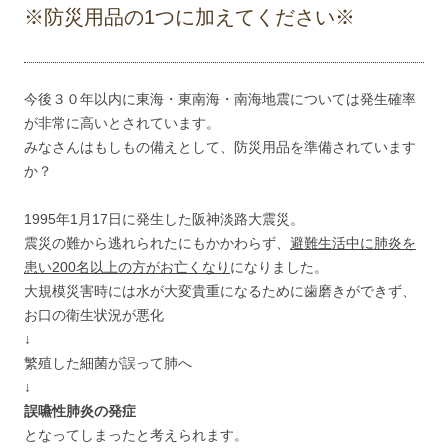
※防災用品の1つに加えてください※
今後３０年以内に東海・東南海・南海地震については発生確率
が非常に高いとされています。
みなさんはもしもの備えとして、防災用品を準備されています
か？
1995年1月17日に発生した阪神淡路大震災。
震災の難から逃れられたにもかかわらず、
避難生活中に肺炎を
患い200名以上の方がお亡くなり
になりました。
大規模災害時には水が大変貴重になるために歯磨きができず、
お口の衛生状況が悪化
↓
繁殖した細菌が誤って肺へ
↓
誤嚥性肺炎の発症
となってしまったと考えられます。