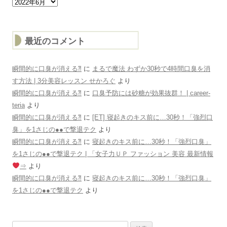
ー
カ
イ
ブ
最近のコメント
瞬間的に口臭が消える⁈
に
まるで魔法 わずか30秒で4時間口臭を消
す方法 | 3分美容レッスン せかろぐ
より
瞬間的に口臭が消える⁈
に
口臭予防には砂糖が効果抜群！ | career-
teria
より
瞬間的に口臭が消える⁈
に
[ET] 寝起きのキス前に…30秒！「強烈口
臭」を1さじの●●で撃退テク
より
瞬間的に口臭が消える⁈
に
寝起きのキス前に…30秒！「強烈口臭」
を1さじの●●で撃退テク | 「女子力ＵＰ ファッション 美容 最新情報
⇒
より
瞬間的に口臭が消える⁈
に
寝起きのキス前に…30秒！「強烈口臭」
を1さじの●●で撃退テク
より
検