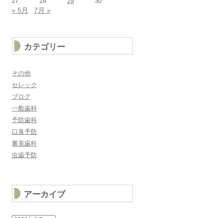
27
28
29
30
« 5月
7月 »
カテゴリー
その他
セレック
ブログ
一般歯科
予防歯科
口臭予防
審美歯科
虫歯予防
アーカイブ
ア