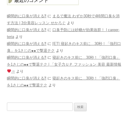
最近のコメント
瞬間的に口臭が消える⁈
に
まるで魔法 わずか30秒で4時間口臭を消
す方法 | 3分美容レッスン せかろぐ
より
瞬間的に口臭が消える⁈
に
口臭予防には砂糖が効果抜群！ | career-
teria
より
瞬間的に口臭が消える⁈
に
[ET] 寝起きのキス前に…30秒！「強烈口
臭」を1さじの●●で撃退テク
より
瞬間的に口臭が消える⁈
に
寝起きのキス前に…30秒！「強烈口臭」
を1さじの●●で撃退テク | 「女子力ＵＰ ファッション 美容 最新情報
⇒
より
瞬間的に口臭が消える⁈
に
寝起きのキス前に…30秒！「強烈口臭」
を1さじの●●で撃退テク
より
検
索: