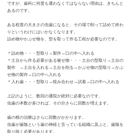
ですが、歯科に何度も通わなくてはならない理由は、きちんと
あるのです。
ある程度の大きさの虫歯になると、その場で削って詰めて終わ
りというわけにはいかなくなります。
詰め物やかぶせ物を、型を取って作る工程が必要なのです。
＊詰め物・・・型取り→製作→口の中へ入れる
＊土台から作る必要がある被せ物・・・土台の型取り→土台の
製作 →土台を入れる→土台を削る→かぶせ物の型取り→かぶ
せ物の製作→口の中へ入れる
＊入れ歯・・・型取り→咬み合わせ→試着→口の中へ入れる
上記のように、数回の通院が絶対に必要なのです。
虫歯の本数が多ければ、その分さらに回数が増えます。
歯の根の治療はさらに回数がかかります。
虫歯が歯髄という歯の神経と言っている組織に及ぶと、歯髄を
取り除く必要があります。