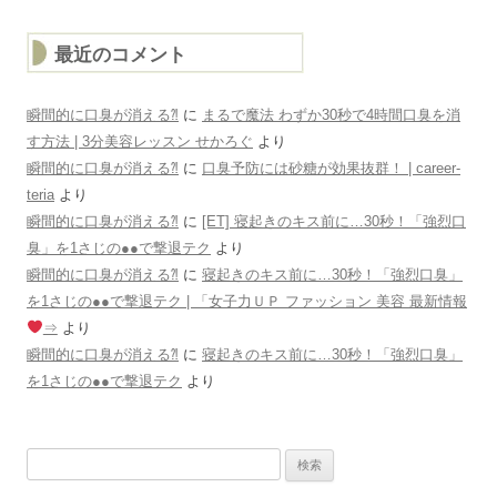
イ
ブ
最近のコメント
瞬間的に口臭が消える⁈
に
まるで魔法 わずか30秒で4時間口臭を消
す方法 | 3分美容レッスン せかろぐ
より
瞬間的に口臭が消える⁈
に
口臭予防には砂糖が効果抜群！ | career-
teria
より
瞬間的に口臭が消える⁈
に
[ET] 寝起きのキス前に…30秒！「強烈口
臭」を1さじの●●で撃退テク
より
瞬間的に口臭が消える⁈
に
寝起きのキス前に…30秒！「強烈口臭」
を1さじの●●で撃退テク | 「女子力ＵＰ ファッション 美容 最新情報
⇒
より
瞬間的に口臭が消える⁈
に
寝起きのキス前に…30秒！「強烈口臭」
を1さじの●●で撃退テク
より
検
索: