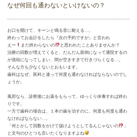
なぜ何回も通わないといけないの？
お口を開けて、キーンと鳴る音に耐える…。
終わってお会計をしたら『次の予約ですが』と言われ
えー
まだ終わらないの
と思われたことありませんか？
治療の回数が増えてくると、だんだん面倒になって通院するの
が億劫になってしまい、間が空きすぎて行きづらくなる…。
そんな方も少なくないとおもいます。
歯科はなぜ、医科と違って何度も通わなければならないのでし
ょうか。
風邪なら、診察後にお薬をもらって、ゆっくり休養すれば終わ
りです。
一方で歯科の場合は、１本の歯を治すのに、何度も何度も通わ
なければならない…。
「何とかして回数をかけて儲けようとしてるんじゃないの
」
と文句のひとつも言いたくなりますよね