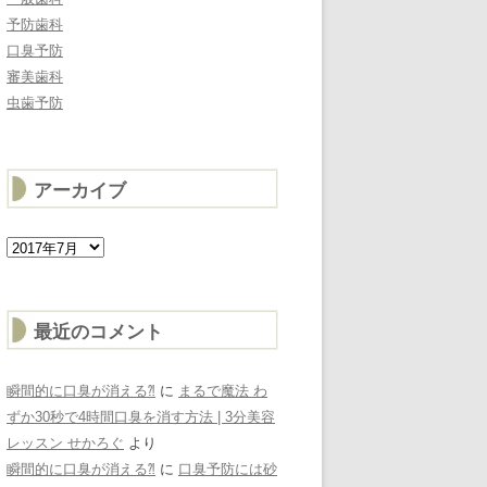
予防歯科
口臭予防
審美歯科
虫歯予防
アーカイブ
ア
ー
カ
イ
ブ
最近のコメント
瞬間的に口臭が消える⁈
に
まるで魔法 わ
ずか30秒で4時間口臭を消す方法 | 3分美容
レッスン せかろぐ
より
瞬間的に口臭が消える⁈
に
口臭予防には砂