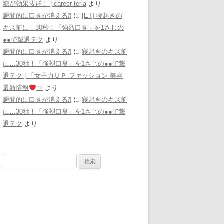
糖が効果抜群！ | career-teria
より
瞬間的に口臭が消える⁈
に
[ET] 寝起きの
キス前に…30秒！「強烈口臭」を1さじの
●●で撃退テク
より
瞬間的に口臭が消える⁈
に
寝起きのキス前
に…30秒！「強烈口臭」を1さじの●●で撃
退テク | 「女子力ＵＰ ファッション 美容
最新情報
⇒
より
瞬間的に口臭が消える⁈
に
寝起きのキス前
に…30秒！「強烈口臭」を1さじの●●で撃
退テク
より
検
索: