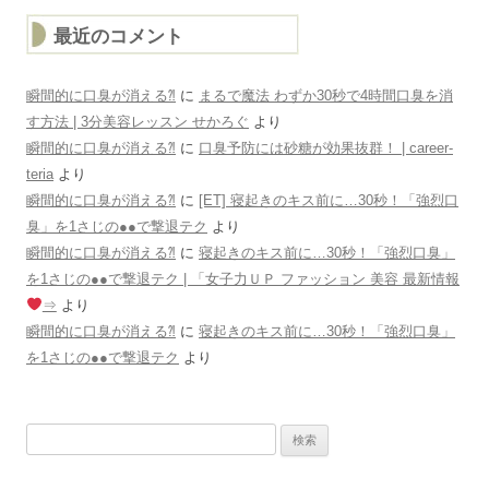
ブ
最近のコメント
瞬間的に口臭が消える⁈
に
まるで魔法 わずか30秒で4時間口臭を消
す方法 | 3分美容レッスン せかろぐ
より
瞬間的に口臭が消える⁈
に
口臭予防には砂糖が効果抜群！ | career-
teria
より
瞬間的に口臭が消える⁈
に
[ET] 寝起きのキス前に…30秒！「強烈口
臭」を1さじの●●で撃退テク
より
瞬間的に口臭が消える⁈
に
寝起きのキス前に…30秒！「強烈口臭」
を1さじの●●で撃退テク | 「女子力ＵＰ ファッション 美容 最新情報
⇒
より
瞬間的に口臭が消える⁈
に
寝起きのキス前に…30秒！「強烈口臭」
を1さじの●●で撃退テク
より
検
索: